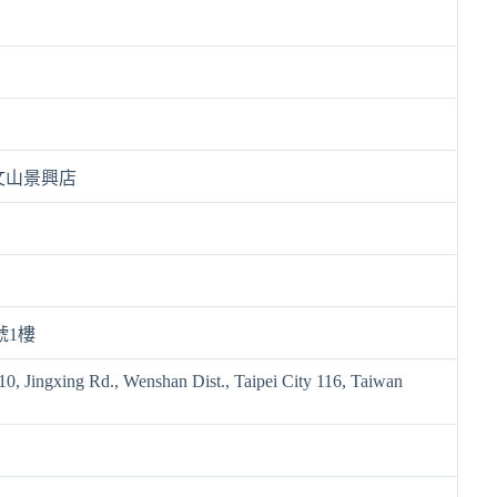
文山景興店
號1樓
 10, Jingxing Rd., Wenshan Dist., Taipei City 116, Taiwan