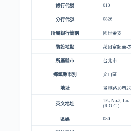
013
銀行代號
0826
分行代號
所屬銀行簡稱
國世金支
裝設地點
萊爾富超商-
所屬縣市
台北市
鄉鎮縣市別
文山區
地址
景興路10巷2
1F., No.2, Ln.
英文地址
(R.O.C.)
080
區碼