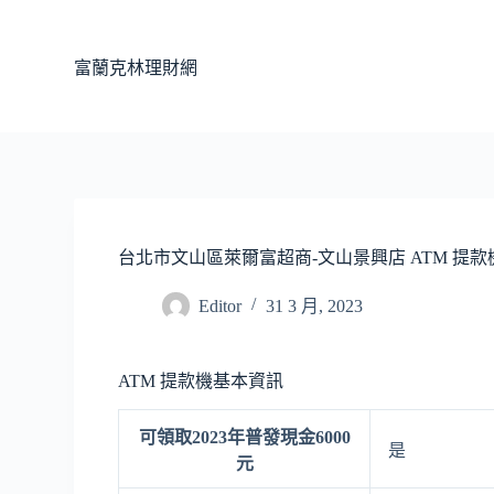
跳
至
富蘭克林理財網
主
要
內
容
台北市文山區萊爾富超商-文山景興店 ATM 提款
Editor
31 3 月, 2023
ATM 提款機基本資訊
可領取2023年普發現金6000
是
元