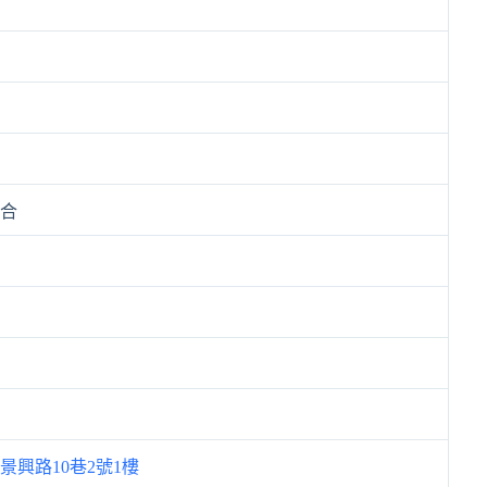
符合
景興路10巷2號1樓