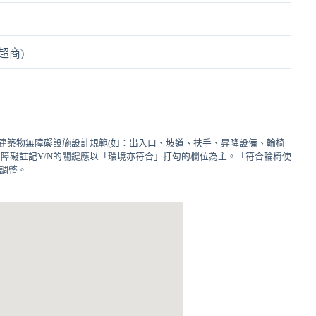
超商)
建築物無障礙設施設計規範(如：出入口、坡道、扶手、昇降設備、輪椅
障礙註記Y/N的關鍵應以「環境亦符合」打勾的欄位為主。「符合輪椅使
的調整。