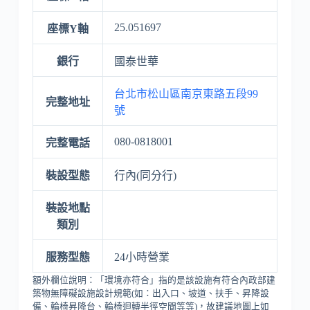
25.051697
座標Y軸
銀行
國泰世華
台北市松山區南京東路五段99
完整地址
號
080-0818001
完整電話
裝設型態
行內(同分行)
裝設地點
類別
服務型態
24小時營業
額外欄位說明：「環境亦符合」指的是該設施有符合內政部建
築物無障礙設施設計規範(如：出入口、坡道、扶手、昇降設
備、輪椅昇降台、輪椅迴轉半徑空間等等)，故建議地圖上如