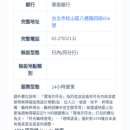
銀行
華南銀行
台北市松山區八德路四段654
完整地址
號
02-27652132
完整電話
裝設型態
行內(同分行)
裝設地點類
別
服務型態
24小時營業
額外欄位說明：「環境亦符合」指的是該設施有符合內政部建
築物無障礙設施設計規範(如：出入口、坡道、扶手、昇降設
備、輪椅昇降台、輪椅迴轉半徑空間等等)，故建議地圖上如
要強調無障礙註記Y/N的關鍵應以「環境亦符合」打勾的欄位
為主。「符合輪椅使用」、「視障語音」僅針對ATM機台本身
有做高度及語音的調整。