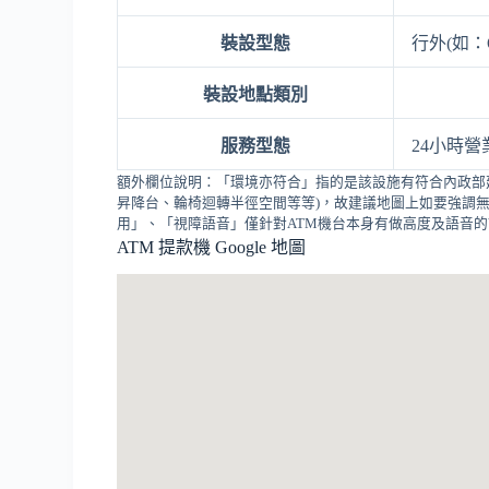
裝設型態
行外(如：
裝設地點類別
服務型態
24小時營
額外欄位說明：「環境亦符合」指的是該設施有符合內政部
昇降台、輪椅迴轉半徑空間等等)，故建議地圖上如要強調無
用」、「視障語音」僅針對ATM機台本身有做高度及語音
ATM 提款機 Google 地圖