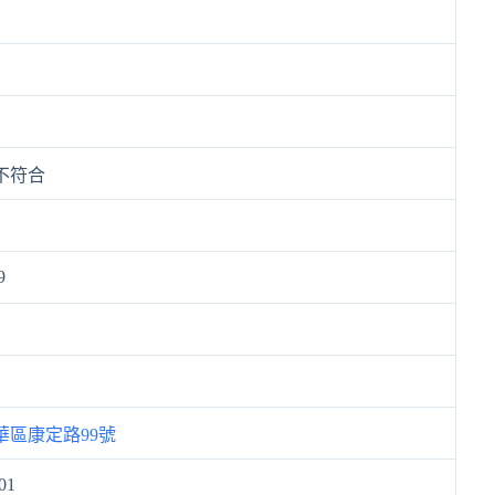
不符合
9
華區康定路99號
01