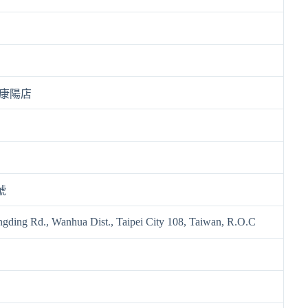
-康陽店
號
gding Rd., Wanhua Dist., Taipei City 108, Taiwan, R.O.C