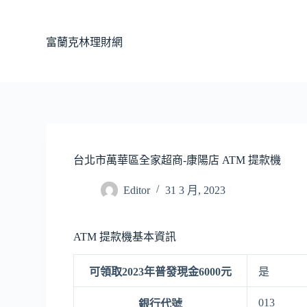
跳
至
富蘭克林理財網
主
要
內
容
台北市萬華區全家超商-康陽店 ATM 提款機
Editor
31 3 月, 2023
ATM 提款機基本資訊
可領取2023年普發現金6000元
是
013
銀行代號