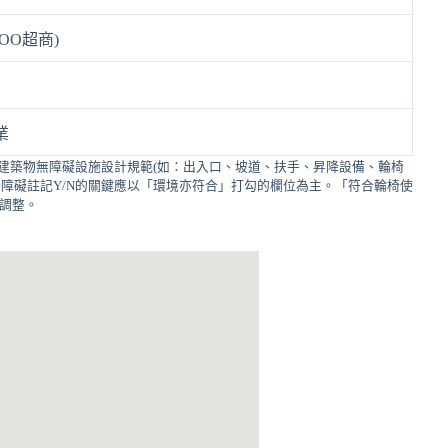
OO超商)
業
建築物無障礙設施設計規範(如：出入口、坡道、扶手、昇降設備、輪椅
障礙註記Y/N的關鍵應以「環境亦符合」打勾的欄位為主。「符合輪椅使
的調整。