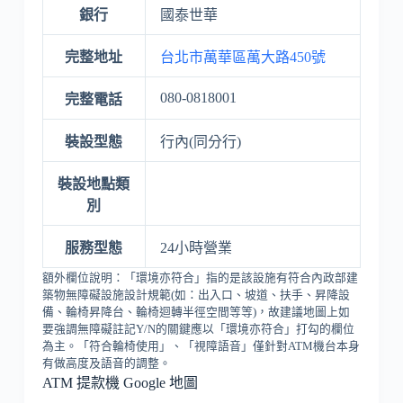
銀行
國泰世華
完整地址
台北市萬華區萬大路450號
080-0818001
完整電話
裝設型態
行內(同分行)
裝設地點類
別
服務型態
24小時營業
額外欄位說明：「環境亦符合」指的是該設施有符合內政部建
築物無障礙設施設計規範(如：出入口、坡道、扶手、昇降設
備、輪椅昇降台、輪椅迴轉半徑空間等等)，故建議地圖上如
要強調無障礙註記Y/N的關鍵應以「環境亦符合」打勾的欄位
為主。「符合輪椅使用」、「視障語音」僅針對ATM機台本身
有做高度及語音的調整。
ATM 提款機 Google 地圖