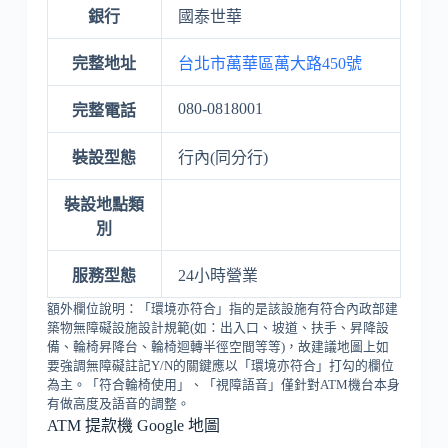
銀行
國泰世華
完整地址
台北市萬華區萬大路450號
080-0818001
完整電話
裝設型態
行內(同分行)
裝設地點類
別
服務型態
24小時營業
額外欄位說明：「環境亦符合」指的是該設施有符合內政部建
築物無障礙設施設計規範(如：出入口、坡道、扶手、昇降設
備、輪椅昇降台、輪椅迴轉半徑空間等等)，故建議地圖上如
要強調無障礙註記Y/N的關鍵應以「環境亦符合」打勾的欄位
為主。「符合輪椅使用」、「視障語音」僅針對ATM機台本身
有做高度及語音的調整。
ATM 提款機 Google 地圖