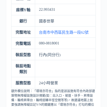
22.993431
座標Y軸
銀行
國泰世華
完整地址
台南市中西區民生路一段62號
080-0818001
完整電話
裝設型態
行內(同分行)
裝設地點
類別
服務型態
24小時營業
額外欄位說明：「環境亦符合」指的是該設施有符合內政部建
築物無障礙設施設計規範(如：出入口、坡道、扶手、昇降設
備、輪椅昇降台、輪椅迴轉半徑空間等等)，故建議地圖上如
要強調無障礙註記Y/N的關鍵應以「環境亦符合」打勾的欄位