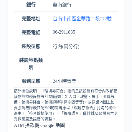
銀行
華南銀行
完整地址
台南市南區金華路二段172號
06-2911835
完整電話
裝設型態
行內(同分行)
裝設地點類
別
服務型態
24小時營業
額外欄位說明：「環境亦符合」指的是該設施有符合內政部建
築物無障礙設施設計規範(如：出入口、坡道、扶手、昇降設
備、輪椅昇降台、輪椅迴轉半徑空間等等)，故建議地圖上如
要強調無障礙註記Y/N的關鍵應以「環境亦符合」打勾的欄位
為主。「符合輪椅使用」、「視障語音」僅針對ATM機台本身
有做高度及語音的調整。
ATM 提款機 Google 地圖