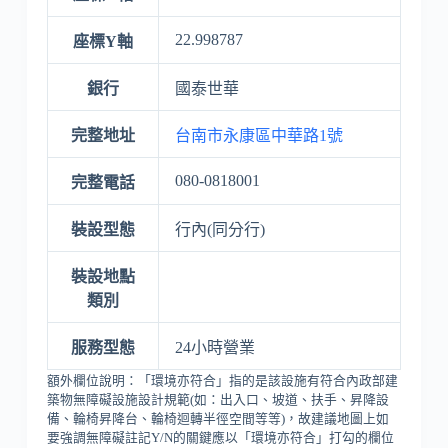
22.998787
座標Y軸
銀行
國泰世華
完整地址
台南市永康區中華路1號
080-0818001
完整電話
裝設型態
行內(同分行)
裝設地點
類別
服務型態
24小時營業
額外欄位說明：「環境亦符合」指的是該設施有符合內政部建
築物無障礙設施設計規範(如：出入口、坡道、扶手、昇降設
備、輪椅昇降台、輪椅迴轉半徑空間等等)，故建議地圖上如
要強調無障礙註記Y/N的關鍵應以「環境亦符合」打勾的欄位