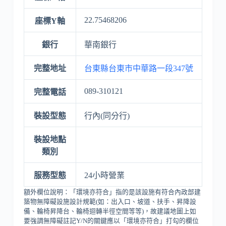
22.75468206
座標Y軸
銀行
華南銀行
完整地址
台東縣台東市中華路一段347號
089-310121
完整電話
裝設型態
行內(同分行)
裝設地點
類別
服務型態
24小時營業
額外欄位說明：「環境亦符合」指的是該設施有符合內政部建
築物無障礙設施設計規範(如：出入口、坡道、扶手、昇降設
備、輪椅昇降台、輪椅迴轉半徑空間等等)，故建議地圖上如
要強調無障礙註記Y/N的關鍵應以「環境亦符合」打勾的欄位