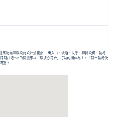
建築物無障礙設施設計規範(如：出入口、坡道、扶手、昇降設備、輪椅
障礙註記Y/N的關鍵應以「環境亦符合」打勾的欄位為主。「符合輪椅使
的調整。