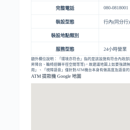
080-0818001
完整電話
裝設型態
行內(同分行)
裝設地點類別
服務型態
24小時營業
額外欄位說明：「環境亦符合」指的是該設施有符合內政部
昇降台、輪椅迴轉半徑空間等等)，故建議地圖上如要強調無
用」、「視障語音」僅針對ATM機台本身有做高度及語音
ATM 提款機 Google 地圖