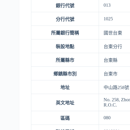
013
銀行代號
1025
分行代號
所屬銀行簡稱
國世台東
裝設地點
台東分行
所屬縣市
台東縣
鄉鎮縣市別
台東市
地址
中山路258號
No. 258, Zhon
英文地址
R.O.C.
080
區碼