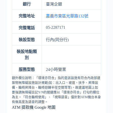
銀行
臺灣企銀
完整地址
嘉義市東區光華路132號
05-2287171
完整電話
裝設型態
行內(同分行)
裝設地點類
別
服務型態
24小時營業
額外欄位說明：「環境亦符合」指的是該設施有符合內政部建
築物無障礙設施設計規範(如：出入口、坡道、扶手、昇降設
備、輪椅昇降台、輪椅迴轉半徑空間等等)，故建議地圖上如
要強調無障礙註記Y/N的關鍵應以「環境亦符合」打勾的欄位
為主。「符合輪椅使用」、「視障語音」僅針對ATM機台本身
有做高度及語音的調整。
ATM 提款機 Google 地圖