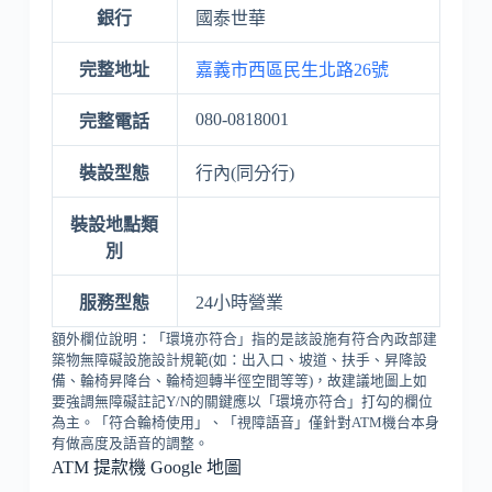
銀行
國泰世華
完整地址
嘉義市西區民生北路26號
080-0818001
完整電話
裝設型態
行內(同分行)
裝設地點類
別
服務型態
24小時營業
額外欄位說明：「環境亦符合」指的是該設施有符合內政部建
築物無障礙設施設計規範(如：出入口、坡道、扶手、昇降設
備、輪椅昇降台、輪椅迴轉半徑空間等等)，故建議地圖上如
要強調無障礙註記Y/N的關鍵應以「環境亦符合」打勾的欄位
為主。「符合輪椅使用」、「視障語音」僅針對ATM機台本身
有做高度及語音的調整。
ATM 提款機 Google 地圖