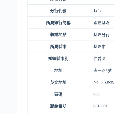
1243
分行代號
所屬銀行簡稱
國世基隆
裝設地點
基隆分行
所屬縣市
基隆市
鄉鎮縣市別
仁愛區
地址
忠一路5號
No. 5, Zhong
英文地址
080
區碼
0818001
聯絡電話