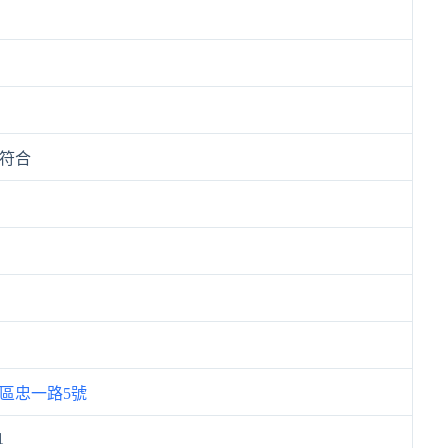
符合
區忠一路5號
1