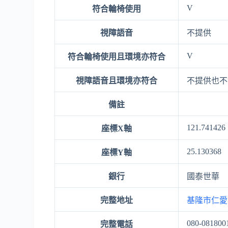
V
符合輪椅使用
視障語音
不提供
V
符合輪椅使用且環境亦符合
視障語音且環境亦符合
不提供也不
備註
121.741426
座標X軸
25.130368
座標Y軸
銀行
國泰世華
完整地址
基隆市仁愛
080-081800
完整電話