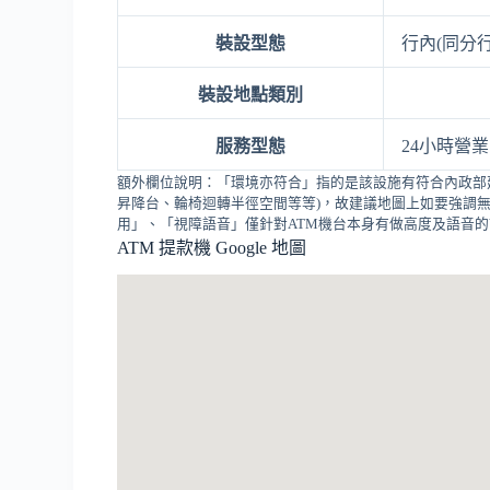
裝設型態
行內(同分行
裝設地點類別
服務型態
24小時營業
額外欄位說明：「環境亦符合」指的是該設施有符合內政部
昇降台、輪椅迴轉半徑空間等等)，故建議地圖上如要強調無
用」、「視障語音」僅針對ATM機台本身有做高度及語音
ATM 提款機 Google 地圖