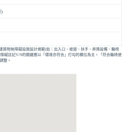
)
建築物無障礙設施設計規範(如：出入口、坡道、扶手、昇降設備、輪椅
障礙註記Y/N的關鍵應以「環境亦符合」打勾的欄位為主。「符合輪椅使
的調整。