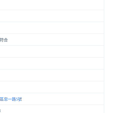
符合
區忠一路5號
1