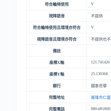
V
符合輪椅使用
視障語音
不提供
V
符合輪椅使用且環境亦符合
視障語音且環境亦符合
不提供也不
備註
121.741426
座標X軸
25.130368
座標Y軸
銀行
國泰世華
完整地址
基隆市仁愛
080-081800
完整電話