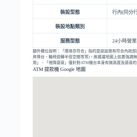
裝設型態
行內(同分行
裝設地點類別
服務型態
24小時營業
額外欄位說明：「環境亦符合」指的是該設施有符合內政部
昇降台、輪椅迴轉半徑空間等等)，故建議地圖上如要強調無
用」、「視障語音」僅針對ATM機台本身有做高度及語音
ATM 提款機 Google 地圖