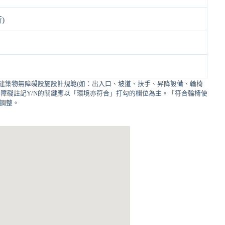
)
建築物無障礙設施設計規範(如：出入口、坡道、扶手、昇降設備、輪椅
障礙註記Y/N的關鍵應以「環境亦符合」打勾的欄位為主。「符合輪椅使
的調整。