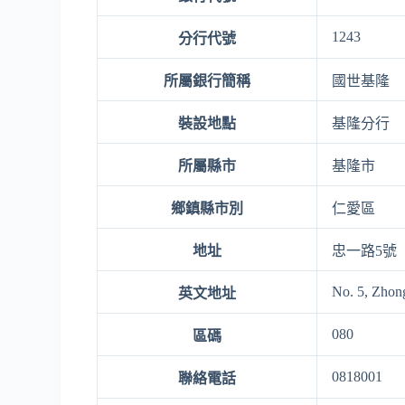
1243
分行代號
所屬銀行簡稱
國世基隆
裝設地點
基隆分行
所屬縣市
基隆市
鄉鎮縣市別
仁愛區
地址
忠一路5號
No. 5, Zhong
英文地址
080
區碼
0818001
聯絡電話