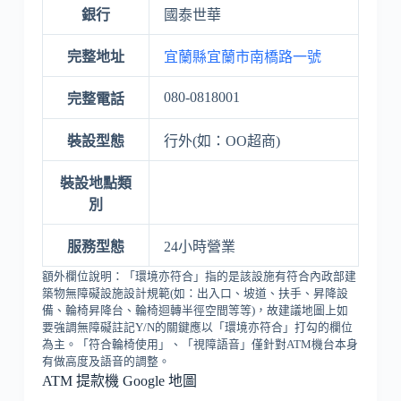
銀行
國泰世華
完整地址
宜蘭縣宜蘭市南橋路一號
080-0818001
完整電話
裝設型態
行外(如：OO超商)
裝設地點類
別
服務型態
24小時營業
額外欄位說明：「環境亦符合」指的是該設施有符合內政部建
築物無障礙設施設計規範(如：出入口、坡道、扶手、昇降設
備、輪椅昇降台、輪椅迴轉半徑空間等等)，故建議地圖上如
要強調無障礙註記Y/N的關鍵應以「環境亦符合」打勾的欄位
為主。「符合輪椅使用」、「視障語音」僅針對ATM機台本身
有做高度及語音的調整。
ATM 提款機 Google 地圖