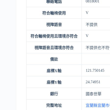
0818001
聯絡電話
V
符合輪椅使用
視障語音
不提供
V
符合輪椅使用且環境亦符合
視障語音且環境亦符合
不提供也不符
備註
121.750145
座標X軸
24.74951
座標Y軸
銀行
國泰世華
完整地址
宜蘭縣宜蘭市