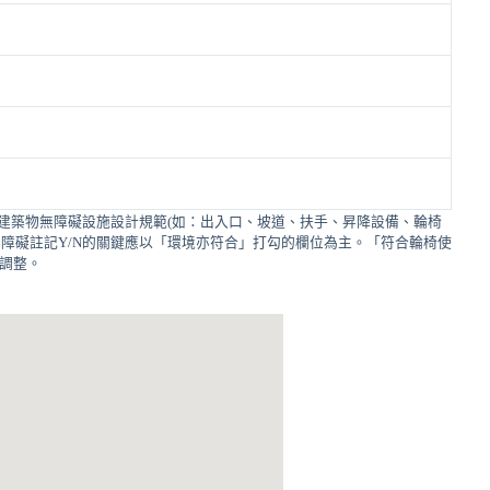
建築物無障礙設施設計規範(如：出入口、坡道、扶手、昇降設備、輪椅
障礙註記Y/N的關鍵應以「環境亦符合」打勾的欄位為主。「符合輪椅使
的調整。