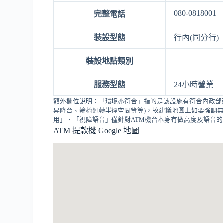
080-0818001
完整電話
裝設型態
行內(同分行)
裝設地點類別
服務型態
24小時營業
額外欄位說明：「環境亦符合」指的是該設施有符合內政部
昇降台、輪椅迴轉半徑空間等等)，故建議地圖上如要強調無
用」、「視障語音」僅針對ATM機台本身有做高度及語音
ATM 提款機 Google 地圖