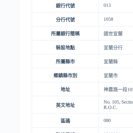
013
銀行代號
1058
分行代號
所屬銀行簡稱
國世宜蘭
裝設地點
宜蘭分行
所屬縣市
宜蘭縣
鄉鎮縣市別
宜蘭市
地址
神農路一段10
No. 105, Secti
英文地址
R.O.C.
080
區碼