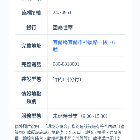
24.74951
座標Y軸
銀行
國泰世華
宜蘭縣宜蘭市神農路一段105
完整地址
號
080-0818001
完整電話
裝設型態
行內(同分行)
裝設地點
類別
服務型態
未延時營業（9:00~15:30）
額外欄位說明：「環境亦符合」指的是該設施有符合內政部建
築物無障礙設施設計規範(如：出入口、坡道、扶手、昇降設
備、輪椅昇降台、輪椅迴轉半徑空間等等)，故建議地圖上如