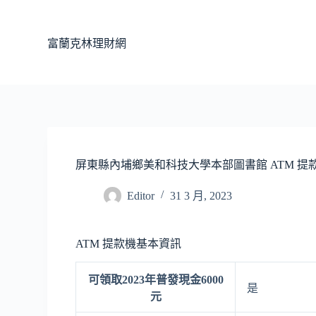
跳
至
富蘭克林理財網
主
要
內
容
屏東縣內埔鄉美和科技大學本部圖書館 ATM 提
Editor
31 3 月, 2023
ATM 提款機基本資訊
可領取2023年普發現金6000
是
元