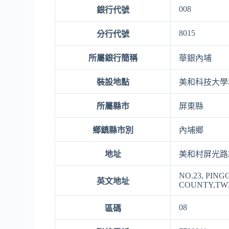
008
銀行代號
8015
分行代號
所屬銀行簡稱
華銀內埔
裝設地點
美和科技大學
所屬縣市
屏東縣
鄉鎮縣市別
內埔鄉
地址
美和村屏光路
NO.23, PIN
英文地址
COUNTY,TW
08
區碼