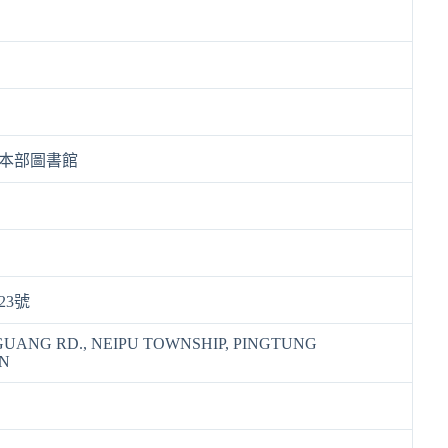
本部圖書館
23號
GGUANG RD., NEIPU TOWNSHIP, PINGTUNG
N