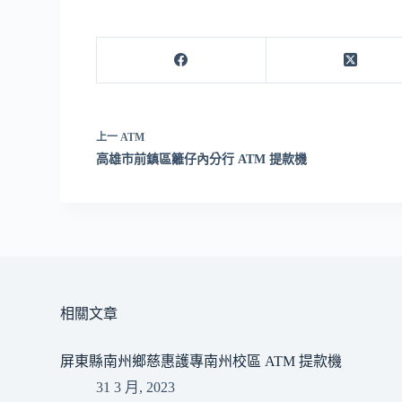
上一
ATM
高雄市前鎮區籬仔內分行 ATM 提款機
相關文章
屏東縣南州鄉慈惠護專南州校區 ATM 提款機
31 3 月, 2023