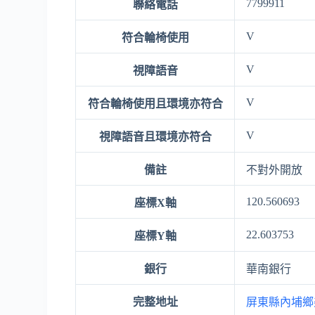
7799911
聯絡電話
V
符合輪椅使用
V
視障語音
V
符合輪椅使用且環境亦符合
V
視障語音且環境亦符合
備註
不對外開放
120.560693
座標X軸
22.603753
座標Y軸
銀行
華南銀行
完整地址
屏東縣內埔鄉