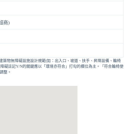
超商)
建築物無障礙設施設計規範(如：出入口、坡道、扶手、昇降設備、輪椅
障礙註記Y/N的關鍵應以「環境亦符合」打勾的欄位為主。「符合輪椅使
的調整。