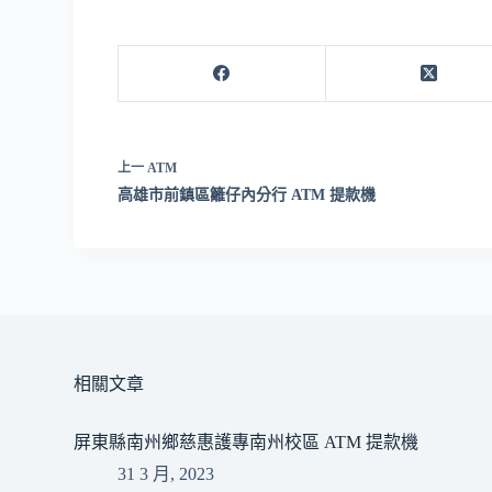
上一
ATM
高雄市前鎮區籬仔內分行 ATM 提款機
相關文章
屏東縣南州鄉慈惠護專南州校區 ATM 提款機
31 3 月, 2023