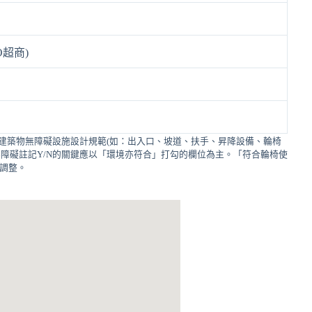
O超商)
建築物無障礙設施設計規範(如：出入口、坡道、扶手、昇降設備、輪椅
障礙註記Y/N的關鍵應以「環境亦符合」打勾的欄位為主。「符合輪椅使
的調整。