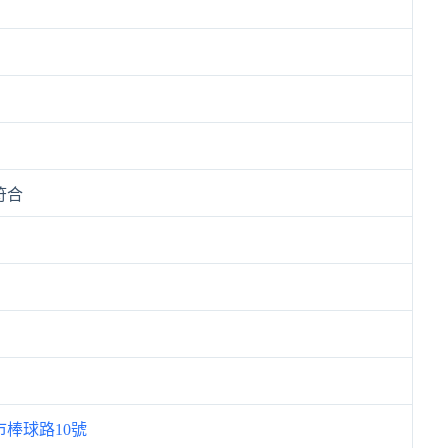
符合
棒球路10號