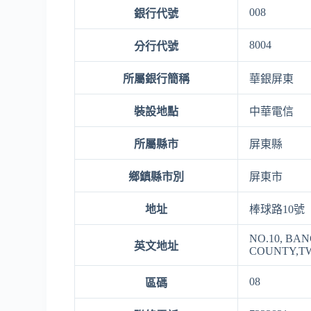
008
銀行代號
8004
分行代號
所屬銀行簡稱
華銀屏東
裝設地點
中華電信
所屬縣市
屏東縣
鄉鎮縣市別
屏東市
地址
棒球路10號
NO.10, BA
英文地址
COUNTY,T
08
區碼