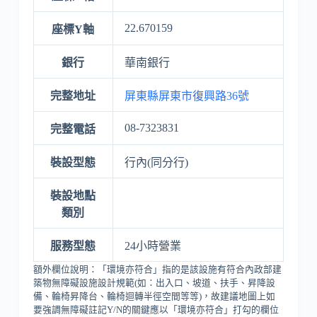
22.670159
座標Y軸
銀行
華南銀行
完整地址
屏東縣屏東市復興路36號
08-7323831
完整電話
裝設型態
行內(同分行)
裝設地點
類別
服務型態
24小時營業
額外欄位說明：「環境亦符合」指的是該設施有符合內政部建
築物無障礙設施設計規範(如：出入口、坡道、扶手、昇降設
備、輪椅昇降台、輪椅迴轉半徑空間等等)，故建議地圖上如
要強調無障礙註記Y/N的關鍵應以「環境亦符合」打勾的欄位