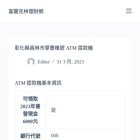
跳
富蘭克林理財網
至
主
要
內
容
彰化縣員林市華豐橡膠 ATM 提款機
Editor
31 3 月, 2023
ATM 提款機基本資訊
可領取
2023年普
是
發現金
6000元
008
銀行代號