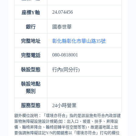
24.074456
座標Y軸
銀行
國泰世華
完整地址
彰化縣彰化市華山路35號
080-0818001
完整電話
裝設型態
行內(同分行)
裝設地點
類別
服務型態
24小時營業
額外欄位說明：「環境亦符合」指的是該設施有符合內政部建
築物無障礙設施設計規範(如：出入口、坡道、扶手、昇降設
備、輪椅昇降台、輪椅迴轉半徑空間等等)，故建議地圖上如
要強調無障礙註記Y/N的關鍵應以「環境亦符合」打勾的欄位