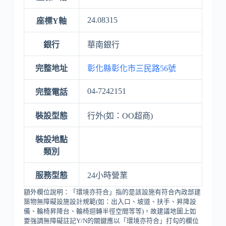
24.08315
座標Y軸
銀行
華南銀行
完整地址
彰化縣彰化市三民路56號
04-7242151
完整電話
裝設型態
行外(如：OO超商)
裝設地點
類別
服務型態
24小時營業
額外欄位說明：「環境亦符合」指的是該設施有符合內政部建
築物無障礙設施設計規範(如：出入口、坡道、扶手、昇降設
備、輪椅昇降台、輪椅迴轉半徑空間等等)，故建議地圖上如
要強調無障礙註記Y/N的關鍵應以「環境亦符合」打勾的欄位