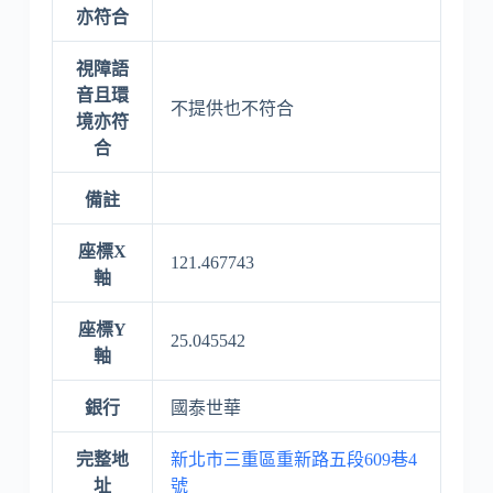
亦符合
視障語
音且環
不提供也不符合
境亦符
合
備註
座標X
121.467743
軸
座標Y
25.045542
軸
銀行
國泰世華
完整地
新北市三重區重新路五段609巷4
址
號