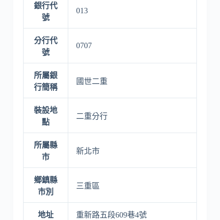
銀行代
013
號
分行代
0707
號
所屬銀
國世二重
行簡稱
裝設地
二重分行
點
所屬縣
新北市
市
鄉鎮縣
三重區
市別
地址
重新路五段609巷4號