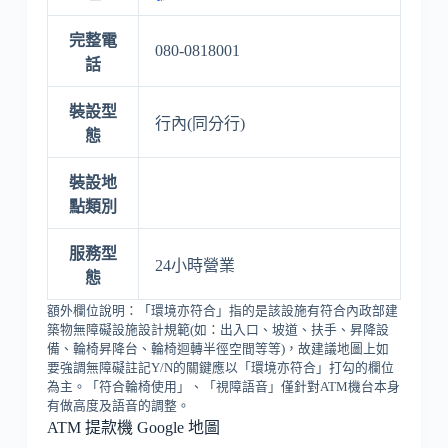
完整電
080-0818001
話
裝設型
行內(同分行)
態
裝設地
點類別
服務型
24小時營業
態
額外欄位說明：「環境亦符合」指的是該設施有符合內政部建
築物無障礙設施設計規範(如：出入口、坡道、扶手、昇降設
備、輪椅昇降台、輪椅迴轉半徑空間等等)，故建議地圖上如
要強調無障礙註記Y/N的關鍵應以「環境亦符合」打勾的欄位
為主。「符合輪椅使用」、「視障語音」僅針對ATM機台本身
有做高度及語音的調整。
ATM 提款機 Google 地圖