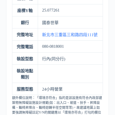
25.077261
座標Y軸
銀行
國泰世華
完整地址
新北市三重區三和路四段111號
080-0818001
完整電話
裝設型態
行內(同分行)
裝設地點
類別
服務型態
24小時營業
額外欄位說明：「環境亦符合」指的是該設施有符合內政部建
築物無障礙設施設計規範(如：出入口、坡道、扶手、昇降設
備、輪椅昇降台、輪椅迴轉半徑空間等等)，故建議地圖上如
要強調無障礙註記Y/N的關鍵應以「環境亦符合」打勾的欄位