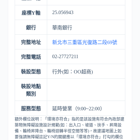
25.056943
座標Y軸
銀行
華南銀行
完整地址
新北市三重區光復路二段69號
02-27727211
完整電話
裝設型態
行外(如：OO超商)
裝設地點
類別
服務型態
延時營業（9:00~22:00）
額外欄位說明：「環境亦符合」指的是該設施有符合內政部建
築物無障礙設施設計規範(如：出入口、坡道、扶手、昇降設
備、輪椅昇降台、輪椅迴轉半徑空間等等)，故建議地圖上如
要強調無障礙註記Y/N的關鍵應以「環境亦符合」打勾的欄位