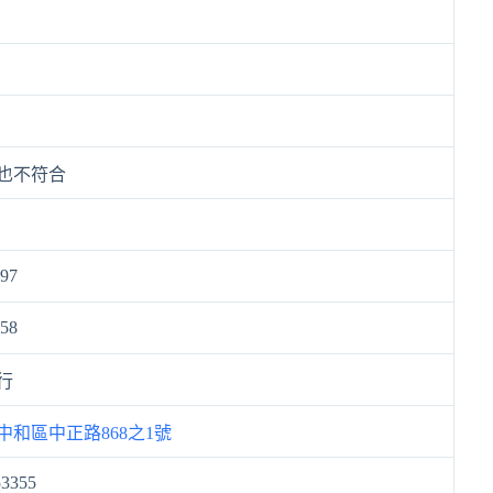
也不符合
497
358
行
中和區中正路868之1號
53355