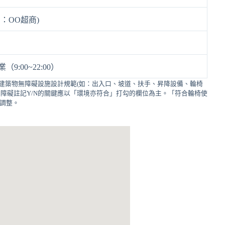
如：OO超商)
（9:00~22:00）
建築物無障礙設施設計規範(如：出入口、坡道、扶手、昇降設備、輪椅
障礙註記Y/N的關鍵應以「環境亦符合」打勾的欄位為主。「符合輪椅使
的調整。