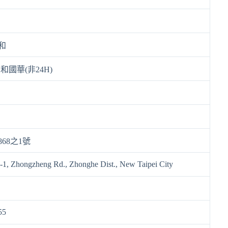
和
和國華(非24H)
68之1號
-1, Zhongzheng Rd., Zhonghe Dist., New Taipei City
55