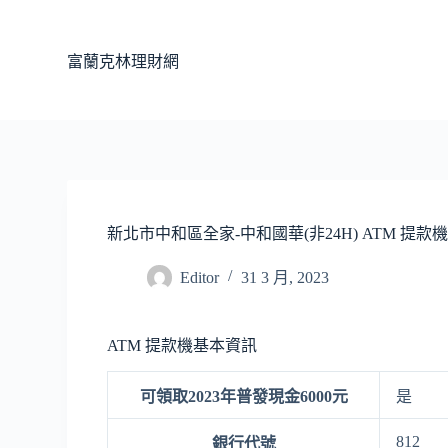
跳
至
富蘭克林理財網
主
要
內
容
新北市中和區全家-中和國華(非24H) ATM 提款
Editor
31 3 月, 2023
ATM 提款機基本資訊
可領取2023年普發現金6000元
是
812
銀行代號