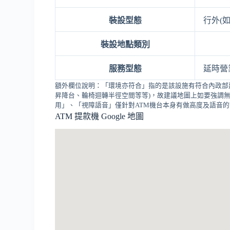
裝設型態
行外(
裝設地點類別
服務型態
延時營業
額外欄位說明：「環境亦符合」指的是該設施有符合內政部
昇降台、輪椅迴轉半徑空間等等)，故建議地圖上如要強調無
用」、「視障語音」僅針對ATM機台本身有做高度及語音
ATM 提款機 Google 地圖