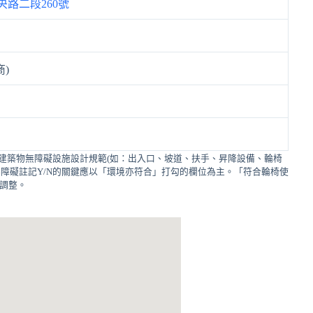
路二段260號
商)
建築物無障礙設施設計規範(如：出入口、坡道、扶手、昇降設備、輪椅
障礙註記Y/N的關鍵應以「環境亦符合」打勾的欄位為主。「符合輪椅使
的調整。