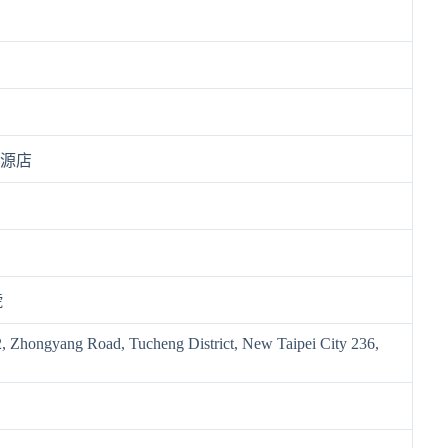
中源店
號
2, Zhongyang Road, Tucheng District, New Taipei City 236,