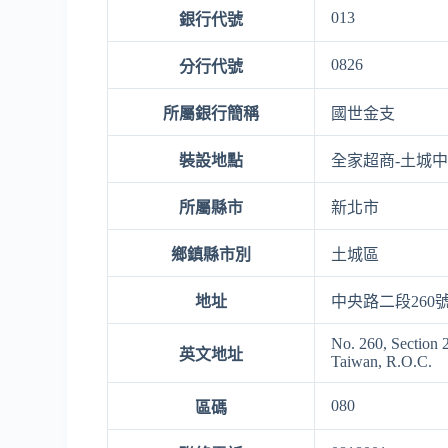
013
銀行代號
0826
分行代號
所屬銀行簡稱
國世金支
裝設地點
全家超商-土城
所屬縣市
新北市
鄉鎮縣市別
土城區
地址
中央路二段260
No. 260, Section 
英文地址
Taiwan, R.O.C.
080
區碼