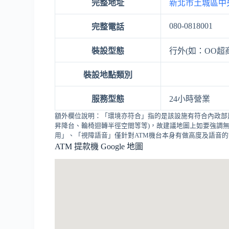
完整地址
新北市土城區中央
080-0818001
完整電話
裝設型態
行外(如：OO超
裝設地點類別
服務型態
24小時營業
額外欄位說明：「環境亦符合」指的是該設施有符合內政部
昇降台、輪椅迴轉半徑空間等等)，故建議地圖上如要強調無
用」、「視障語音」僅針對ATM機台本身有做高度及語音
ATM 提款機 Google 地圖