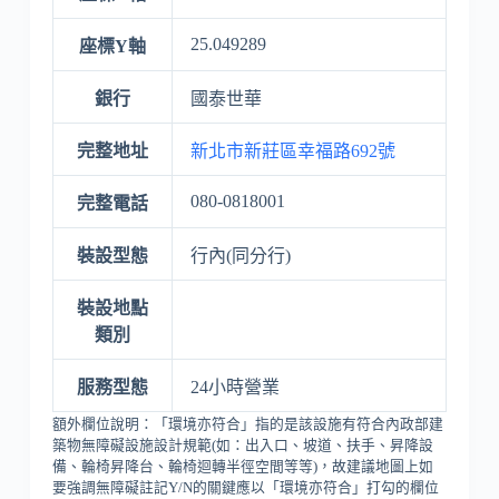
25.049289
座標Y軸
銀行
國泰世華
完整地址
新北市新莊區幸福路692號
080-0818001
完整電話
裝設型態
行內(同分行)
裝設地點
類別
服務型態
24小時營業
額外欄位說明：「環境亦符合」指的是該設施有符合內政部建
築物無障礙設施設計規範(如：出入口、坡道、扶手、昇降設
備、輪椅昇降台、輪椅迴轉半徑空間等等)，故建議地圖上如
要強調無障礙註記Y/N的關鍵應以「環境亦符合」打勾的欄位