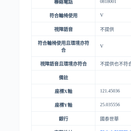
0818001
聯絡電話
V
符合輪椅使用
視障語音
不提供
符合輪椅使用且環境亦符
V
合
視障語音且環境亦符合
不提供也不符
備註
121.45036
座標X軸
25.035556
座標Y軸
銀行
國泰世華