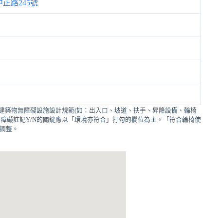
正路245號
建築物無障礙設施設計規範(如：出入口、坡道、扶手、昇降設備、輪椅
障礙註記Y/N的關鍵應以「環境亦符合」打勾的欄位為主。「符合輪椅使
的調整。