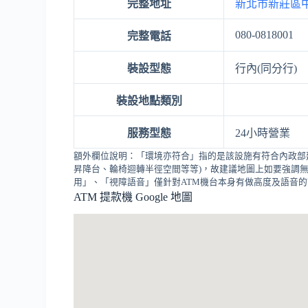
完整地址
新北市新莊區中
080-0818001
完整電話
裝設型態
行內(同分行)
裝設地點類別
服務型態
24小時營業
額外欄位說明：「環境亦符合」指的是該設施有符合內政部
昇降台、輪椅迴轉半徑空間等等)，故建議地圖上如要強調無
用」、「視障語音」僅針對ATM機台本身有做高度及語音
ATM 提款機 Google 地圖