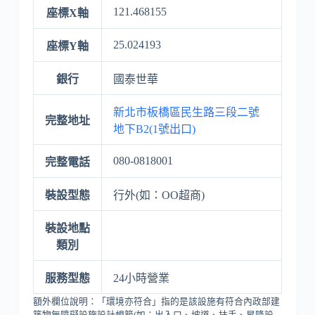
121.468155
座標X軸
25.024193
座標Y軸
銀行
國泰世華
新北市板橋區民生路三段二號
完整地址
地下B2(1號出口)
080-0818001
完整電話
裝設型態
行外(如：OO超商)
裝設地點
類別
服務型態
24小時營業
額外欄位說明：「環境亦符合」指的是該設施有符合內政部建
築物無障礙設施設計規範(如：出入口、坡道、扶手、昇降設