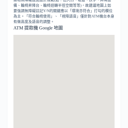
備、輪椅昇降台、輪椅迴轉半徑空間等等)，故建議地圖上如
要強調無障礙註記Y/N的關鍵應以「環境亦符合」打勾的欄位
為主。「符合輪椅使用」、「視障語音」僅針對ATM機台本身
有做高度及語音的調整。
ATM 提款機 Google 地圖