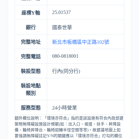
25.01537
座標Y軸
銀行
國泰世華
完整地址
新北市板橋區中正路102號
080-0818001
完整電話
裝設型態
行內(同分行)
裝設地點
類別
服務型態
24小時營業
額外欄位說明：「環境亦符合」指的是該設施有符合內政部建
築物無障礙設施設計規範(如：出入口、坡道、扶手、昇降設
備、輪椅昇降台、輪椅迴轉半徑空間等等)，故建議地圖上如
要強調無障礙註記Y/N的關鍵應以「環境亦符合」打勾的欄位