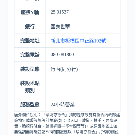
25.01537
座標Y軸
銀行
國泰世華
完整地址
新北市板橋區中正路102號
080-0818001
完整電話
裝設型態
行內(同分行)
裝設地點
類別
服務型態
24小時營業
額外欄位說明：「環境亦符合」指的是該設施有符合內政部建
築物無障礙設施設計規範(如：出入口、坡道、扶手、昇降設
備、輪椅昇降台、輪椅迴轉半徑空間等等)，故建議地圖上如
要強調無障礙註記Y/N的關鍵應以「環境亦符合」打勾的欄位