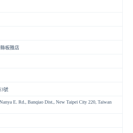
北縣板雅店
巷3號
 Nanya E. Rd., Banqiao Dist., New Taipei City 220, Taiwan