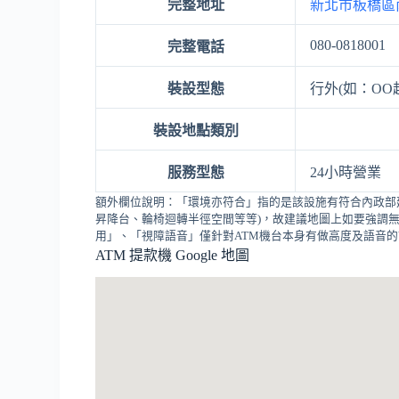
完整地址
新北市板橋區南
080-0818001
完整電話
裝設型態
行外(如：OO
裝設地點類別
服務型態
24小時營業
額外欄位說明：「環境亦符合」指的是該設施有符合內政部
昇降台、輪椅迴轉半徑空間等等)，故建議地圖上如要強調無
用」、「視障語音」僅針對ATM機台本身有做高度及語音
ATM 提款機 Google 地圖