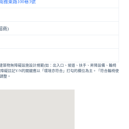
雅東路100巷3號
超商)
建築物無障礙設施設計規範(如：出入口、坡道、扶手、昇降設備、輪椅
障礙註記Y/N的關鍵應以「環境亦符合」打勾的欄位為主。「符合輪椅使
的調整。