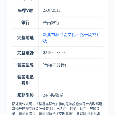
25.072513
座標Y軸
銀行
華南銀行
新北市林口區文化三路一段331
完整地址
號
02-26098399
完整電話
裝設型態
行內(同分行)
裝設地點
類別
服務型態
24小時營業
額外欄位說明：「環境亦符合」指的是該設施有符合內政部建
築物無障礙設施設計規範(如：出入口、坡道、扶手、昇降設
備、輪椅昇降台、輪椅迴轉半徑空間等等)，故建議地圖上如