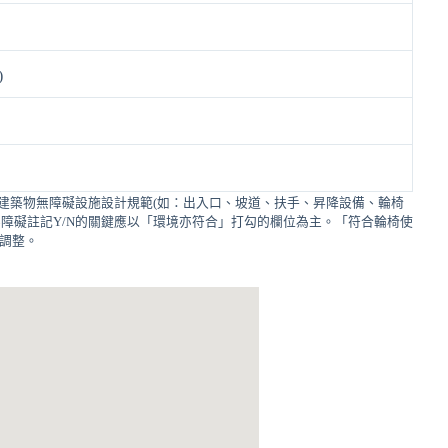
)
建築物無障礙設施設計規範(如：出入口、坡道、扶手、昇降設備、輪椅
障礙註記Y/N的關鍵應以「環境亦符合」打勾的欄位為主。「符合輪椅使
的調整。