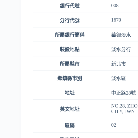
008
銀行代號
1670
分行代號
所屬銀行簡稱
華銀淡水
裝設地點
淡水分行
所屬縣市
新北市
鄉鎮縣市別
淡水區
地址
中正路28號
NO.28, ZH
英文地址
CITY,TWN
02
區碼