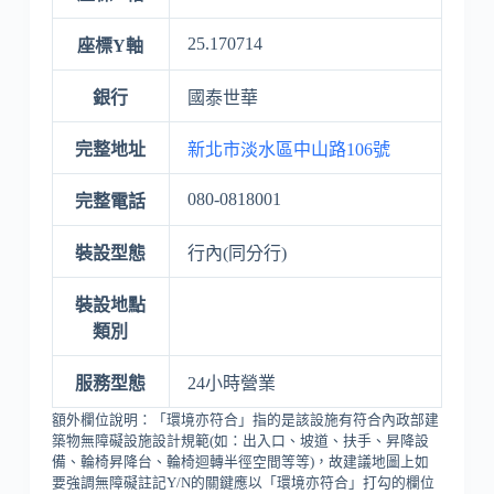
25.170714
座標Y軸
銀行
國泰世華
完整地址
新北市淡水區中山路106號
080-0818001
完整電話
裝設型態
行內(同分行)
裝設地點
類別
服務型態
24小時營業
額外欄位說明：「環境亦符合」指的是該設施有符合內政部建
築物無障礙設施設計規範(如：出入口、坡道、扶手、昇降設
備、輪椅昇降台、輪椅迴轉半徑空間等等)，故建議地圖上如
要強調無障礙註記Y/N的關鍵應以「環境亦符合」打勾的欄位