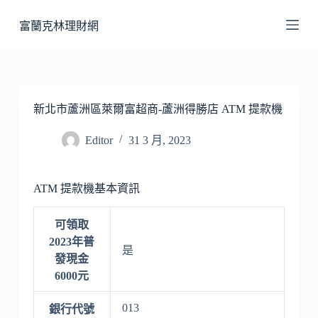
跳
富蘭克林理財網
至
主
要
內
容
新北市蘆洲區萊爾富超商-蘆洲得勝店 ATM 提款機
Editor
31 3 月, 2023
ATM 提款機基本資訊
可領取
2023年普
是
發現金
6000元
013
銀行代號