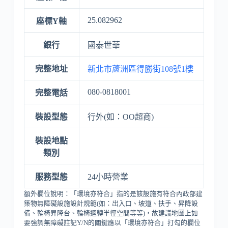
25.082962
座標Y軸
銀行
國泰世華
完整地址
新北市蘆洲區得勝街108號1樓
080-0818001
完整電話
裝設型態
行外(如：OO超商)
裝設地點
類別
服務型態
24小時營業
額外欄位說明：「環境亦符合」指的是該設施有符合內政部建
築物無障礙設施設計規範(如：出入口、坡道、扶手、昇降設
備、輪椅昇降台、輪椅迴轉半徑空間等等)，故建議地圖上如
要強調無障礙註記Y/N的關鍵應以「環境亦符合」打勾的欄位