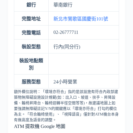
銀行
華南銀行
完整地址
新北市鶯歌區國慶街101號
02-26777711
完整電話
裝設型態
行內(同分行)
裝設地點類
別
服務型態
24小時營業
額外欄位說明：「環境亦符合」指的是該設施有符合內政部建
築物無障礙設施設計規範(如：出入口、坡道、扶手、昇降設
備、輪椅昇降台、輪椅迴轉半徑空間等等)，故建議地圖上如
要強調無障礙註記Y/N的關鍵應以「環境亦符合」打勾的欄位
為主。「符合輪椅使用」、「視障語音」僅針對ATM機台本身
有做高度及語音的調整。
ATM 提款機 Google 地圖