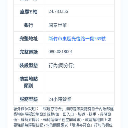
24.783356
座標Y軸
銀行
國泰世華
完整地址
新竹市東區光復路一段369號
080-0818001
完整電話
裝設型態
行內(同分行)
裝設地點
類別
服務型態
24小時營業
額外欄位說明：「環境亦符合」指的是該設施有符合內政部建
築物無障礙設施設計規範(如：出入口、坡道、扶手、昇降設
備、輪椅昇降台、輪椅迴轉半徑空間等等)，故建議地圖上如
要強調無障礙註記Y/N的關鍵應以「環境亦符合」打勾的欄位