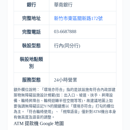
銀行
華南銀行
完整地址
新竹市東區關新路172號
03-6687888
完整電話
裝設型態
行內(同分行)
裝設地點類
別
服務型態
24小時營業
額外欄位說明：「環境亦符合」指的是該設施有符合內政部建
築物無障礙設施設計規範(如：出入口、坡道、扶手、昇降設
備、輪椅昇降台、輪椅迴轉半徑空間等等)，故建議地圖上如
要強調無障礙註記Y/N的關鍵應以「環境亦符合」打勾的欄位
為主。「符合輪椅使用」、「視障語音」僅針對ATM機台本身
有做高度及語音的調整。
ATM 提款機 Google 地圖