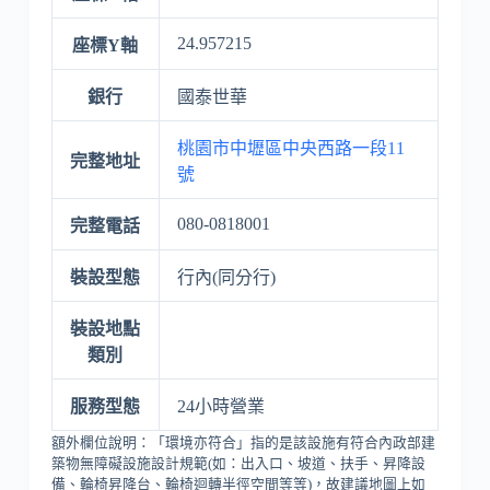
24.957215
座標Y軸
銀行
國泰世華
桃園市中壢區中央西路一段11
完整地址
號
080-0818001
完整電話
裝設型態
行內(同分行)
裝設地點
類別
服務型態
24小時營業
額外欄位說明：「環境亦符合」指的是該設施有符合內政部建
築物無障礙設施設計規範(如：出入口、坡道、扶手、昇降設
備、輪椅昇降台、輪椅迴轉半徑空間等等)，故建議地圖上如