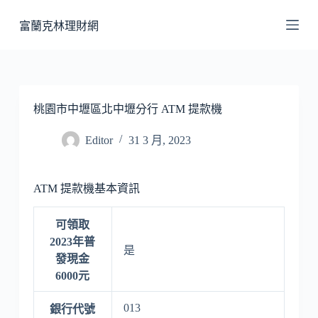
跳
富蘭克林理財網
至
主
要
內
容
桃園市中壢區北中壢分行 ATM 提款機
Editor
31 3 月, 2023
ATM 提款機基本資訊
可領取
2023年普
是
發現金
6000元
013
銀行代號