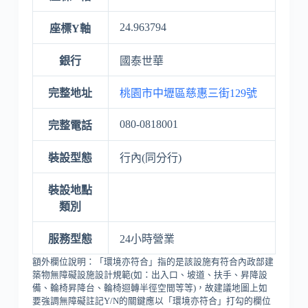
24.963794
座標Y軸
銀行
國泰世華
完整地址
桃園市中壢區慈惠三街129號
080-0818001
完整電話
裝設型態
行內(同分行)
裝設地點
類別
服務型態
24小時營業
額外欄位說明：「環境亦符合」指的是該設施有符合內政部建
築物無障礙設施設計規範(如：出入口、坡道、扶手、昇降設
備、輪椅昇降台、輪椅迴轉半徑空間等等)，故建議地圖上如
要強調無障礙註記Y/N的關鍵應以「環境亦符合」打勾的欄位