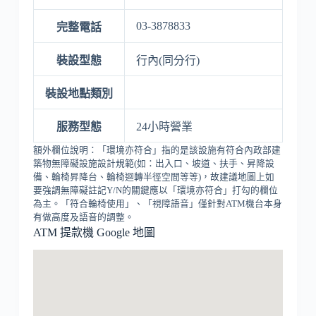
03-3878833
完整電話
裝設型態
行內(同分行)
裝設地點類別
服務型態
24小時營業
額外欄位說明：「環境亦符合」指的是該設施有符合內政部建
築物無障礙設施設計規範(如：出入口、坡道、扶手、昇降設
備、輪椅昇降台、輪椅迴轉半徑空間等等)，故建議地圖上如
要強調無障礙註記Y/N的關鍵應以「環境亦符合」打勾的欄位
為主。「符合輪椅使用」、「視障語音」僅針對ATM機台本身
有做高度及語音的調整。
ATM 提款機 Google 地圖