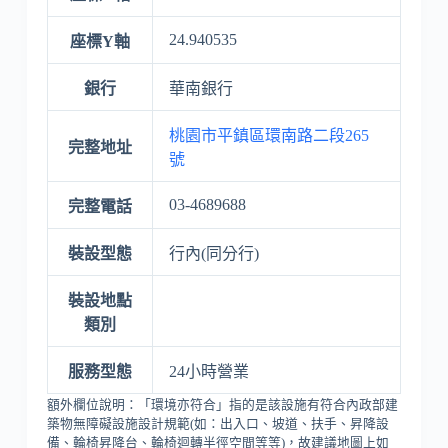
24.940535
座標Y軸
銀行
華南銀行
桃園市平鎮區環南路二段265
完整地址
號
03-4689688
完整電話
裝設型態
行內(同分行)
裝設地點
類別
服務型態
24小時營業
額外欄位說明：「環境亦符合」指的是該設施有符合內政部建
築物無障礙設施設計規範(如：出入口、坡道、扶手、昇降設
備、輪椅昇降台、輪椅迴轉半徑空間等等)，故建議地圖上如