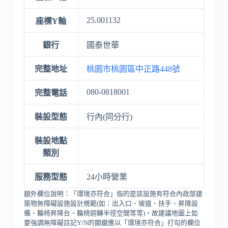
25.001132
座標Y軸
銀行
國泰世華
完整地址
桃園市桃園區中正路448號
080-0818001
完整電話
裝設型態
行內(同分行)
裝設地點
類別
服務型態
24小時營業
額外欄位說明：「環境亦符合」指的是該設施有符合內政部建
築物無障礙設施設計規範(如：出入口、坡道、扶手、昇降設
備、輪椅昇降台、輪椅迴轉半徑空間等等)，故建議地圖上如
要強調無障礙註記Y/N的關鍵應以「環境亦符合」打勾的欄位