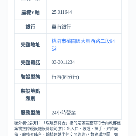
25.011644
座標Y軸
銀行
華南銀行
桃園市桃園區大興西路二段94
完整地址
號
03-3011234
完整電話
裝設型態
行內(同分行)
裝設地點
類別
服務型態
24小時營業
額外欄位說明：「環境亦符合」指的是該設施有符合內政部建
築物無障礙設施設計規範(如：出入口、坡道、扶手、昇降設
備、輪椅昇降台、輪椅迴轉半徑空間等等)，故建議地圖上如