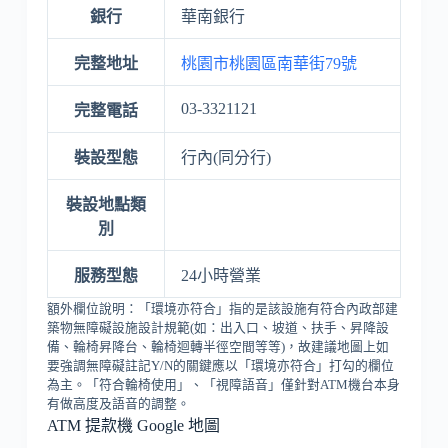
銀行
華南銀行
完整地址
桃園市桃園區南華街79號
03-3321121
完整電話
裝設型態
行內(同分行)
裝設地點類
別
服務型態
24小時營業
額外欄位說明：「環境亦符合」指的是該設施有符合內政部建
築物無障礙設施設計規範(如：出入口、坡道、扶手、昇降設
備、輪椅昇降台、輪椅迴轉半徑空間等等)，故建議地圖上如
要強調無障礙註記Y/N的關鍵應以「環境亦符合」打勾的欄位
為主。「符合輪椅使用」、「視障語音」僅針對ATM機台本身
有做高度及語音的調整。
ATM 提款機 Google 地圖