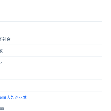
不符合
放
5
園區大智路88號
500