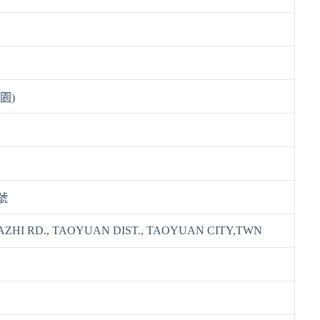
園)
號
DAZHI RD., TAOYUAN DIST., TAOYUAN CITY,TWN