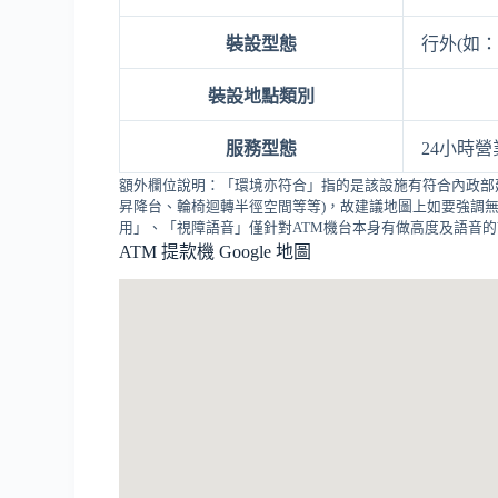
裝設型態
行外(如：
裝設地點類別
服務型態
24小時營
額外欄位說明：「環境亦符合」指的是該設施有符合內政部
昇降台、輪椅迴轉半徑空間等等)，故建議地圖上如要強調無
用」、「視障語音」僅針對ATM機台本身有做高度及語音
ATM 提款機 Google 地圖