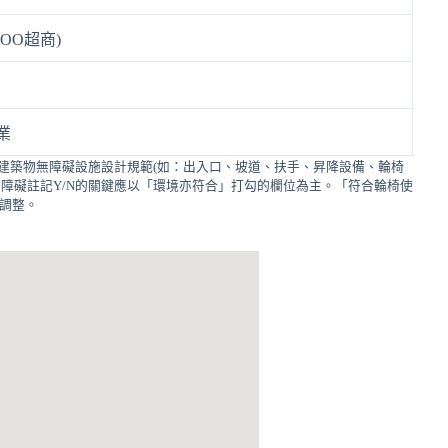
OO超商)
業
建築物無障礙設施設計規範(如：出入口、坡道、扶手、昇降設備、輪椅
障礙註記Y/N的關鍵應以「環境亦符合」打勾的欄位為主。「符合輪椅使
的調整。